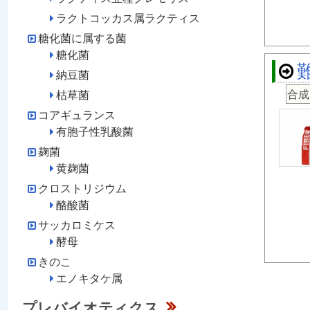
ラクトコッカス属ラクティス
糖化菌に属する菌
糖化菌
納豆菌
合成
枯草菌
コアギュランス
有胞子性乳酸菌
麹菌
黄麹菌
クロストリジウム
酪酸菌
サッカロミケス
酵母
きのこ
エノキタケ属
プレバイオティクス