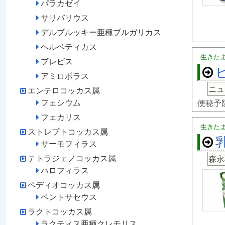
パラカゼイ
サリバリウス
デルブルッキー亜種ブルガリカス
ヘルベティカス
生きた
ブレビス
アミロボラス
ニュ
エンテロコッカス属
フェシウム
便秘予防
フェカリス
生きた
ストレプトコッカス属
サーモフィラス
テトラジェノコッカス属
森永
ハロフィラス
ペディオコッカス属
ペントサセウス
ラクトコッカス属
ラクティス亜種クレモリス