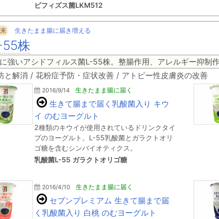
ビフィズス菌LKM512
来
生きたまま腸に届き増える
-55株
に強いアシドフィルス菌L-55株。整腸作用、アレルギー抑制
防と解消 / 花粉症予防・症状改善 / アトピー性皮膚炎の改善
2016/9/14
生きたまま腸に届く
生きて腸まで届く乳酸菌入り キウ
イ のむヨーグルト
2種類のキウイが使用されているドリンクタイ
プのヨーグルト。L-55乳酸菌とガラクトオリ
ゴ糖を含むシンバイオティクス。
乳酸菌L-55 ガラクトオリゴ糖
2016/4/10
生きたまま腸に届く
セブンプレミアム 生きて腸まで届
く乳酸菌入り 白桃 のむヨーグルト