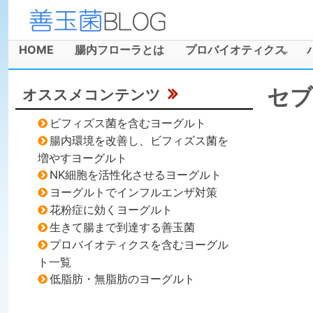
善
玉
HOME
腸内フローラとは
プロバイオティクス
メインメニュー
菌
セブ
オススメコンテンツ
ブ
ビフィズス菌を含むヨーグルト
ロ
腸内環境を改善し、ビフィズス菌を
増やすヨーグルト
グ
NK細胞を活性化させるヨーグルト
ヨーグルトでインフルエンザ対策
花粉症に効くヨーグルト
生きて腸まで到達する善玉菌
プロバイオティクスを含むヨーグル
ト一覧
低脂肪・無脂肪のヨーグルト