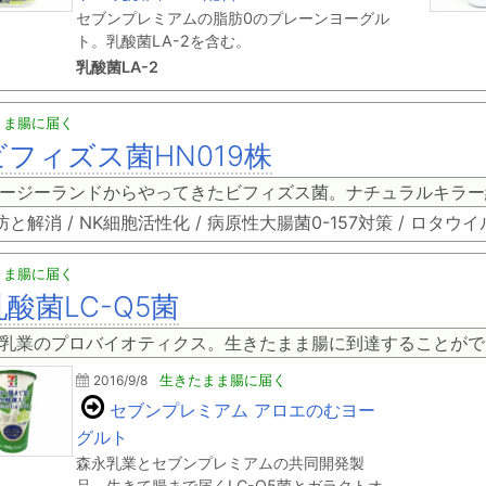
セブンプレミアムの脂肪0のプレーンヨーグル
ト。乳酸菌LA-2を含む。
乳酸菌LA-2
まま腸に届く
ビフィズス菌HN019株
ージーランドからやってきたビフィズス菌。ナチュラルキラー
と解消 / NK細胞活性化 / 病原性大腸菌0-157対策 / ロタウ
まま腸に届く
乳酸菌LC-Q5菌
乳業のプロバイオティクス。生きたまま腸に到達することがで
2016/9/8
生きたまま腸に届く
セブンプレミアム アロエのむヨー
グルト
森永乳業とセブンプレミアムの共同開発製
品。生きて腸まで届くLC-Q5菌とガラクトオ