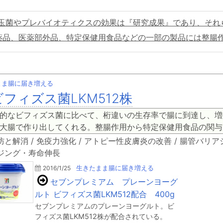
玉菌やプレバイオティクスの効果は『研究成果』であり、それ
薬品、医薬部外品、特定保健用食品などの一部の製品には整腸
まま腸に届き増える
ビフィズス菌LKM512株
的なビフィズス菌に比べて、桁違いの生存率で腸に到達し、増
大腸で作り出してくれる。整腸作用から特定保健用食品の関与
と解消 / 免疫力強化 / アトピー性皮膚炎の改善 / 腸管バリアシ
ジング・寿命伸長
2016/1/25
生きたまま腸に届き増える
セブンプレミアム プレーンヨーグ
ルト ビフィズス菌LKM512配合 400g
セブンプレミアムのプレーンヨーグルト。ビ
フィズス菌LKM512株が配合されている。