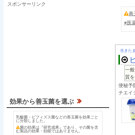
スポンサーリンク
善
※医
生きた
一般
質を
便秘予防
チエイ
効果から善玉菌を選ぶ
乳酸菌・ビフィズス菌などの善玉菌を効果ごと
に分類しました。
菌の効果は『研究成果』であり、その菌を含
む製品の効果・効能ではありません。