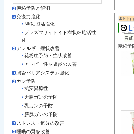
便秘予防と解消
免疫力強化
ヒト由
NK細胞活性化
L
プラズマサイトイド樹状細胞活性
胃酸
化
便秘予
アレルギー症状改善
花粉症予防・症状改善
アトピー性皮膚炎の改善
腸管バリアシステム強化
ガン予防
抗変異原性
大腸ガンの予防
乳ガンの予防
膀胱ガンの予防
ストレス・気分の改善
睡眠の質を改善