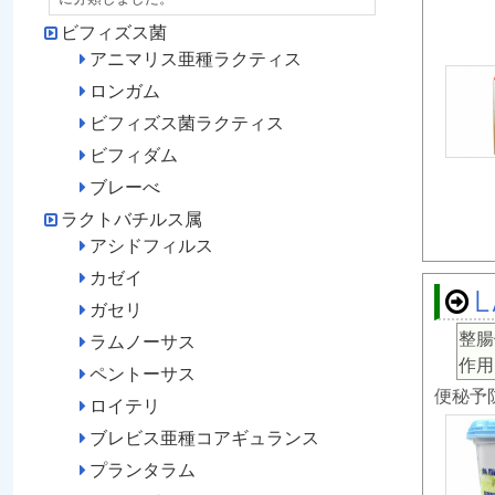
ビフィズス菌
アニマリス亜種ラクティス
ロンガム
ビフィズス菌ラクティス
ビフィダム
ブレーべ
ラクトバチルス属
アシドフィルス
カゼイ
ガセリ
整腸
ラムノーサス
作用
ペントーサス
便秘予
ロイテリ
ブレビス亜種コアギュランス
プランタラム