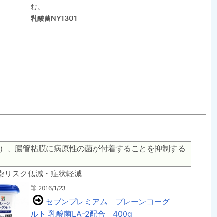
む。
乳酸菌NY1301
）、腸管粘膜に病原性の菌が付着することを抑制する
の感染リスク低減・症状軽減
2016/1/23
セブンプレミアム プレーンヨーグ
ルト 乳酸菌LA-2配合 400g