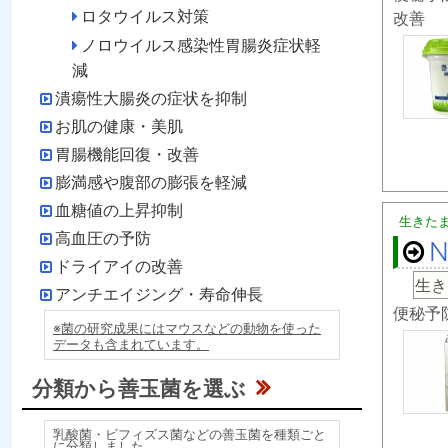
ロタウイルス対策
改善
ノロウイルス感染性胃腸炎症状軽
減
潰瘍性大腸炎の症状を抑制
お肌の健康・美肌
胃腸機能回復・改善
膨満感や腹部の膨張を軽減
血糖値の上昇抑制
生きた
高血圧の予防
N
ドライアイの改善
生き
アンチエイジング・寿命伸長
便秘予
※菌の研究成果にはマウスなどの動物を使った
データも含まれています。
分類から善玉菌を選ぶ
乳酸菌・ビフィズス菌などの善玉菌を種類ごと
に分類しました。