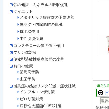
骨の健康・ミネラルの吸収促進
ダイエット
メタボリック症候群の予防改善
体脂肪・内臓脂肪の低減
抗肥満作用
中性脂肪低減
コレステロール値の低下作用
プリン体対策
便秘型過敏性腸症候群の改善
お口の健康
歯周病予防
虫歯予防
生きた
感染症の感染リスク低減・症状軽減
インフルエンザ対策
ピロリ菌対策
世界
病原性大腸菌0-157対策
便秘予防