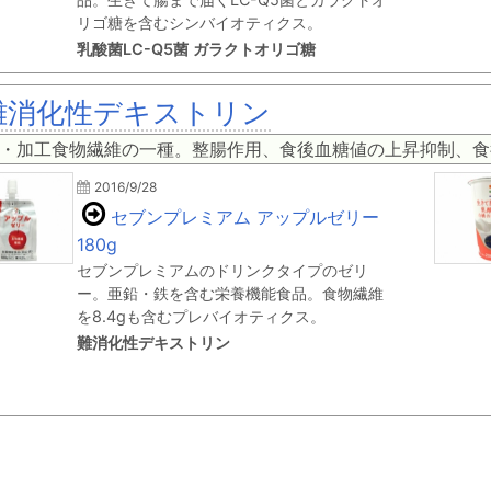
リゴ糖を含むシンバイオティクス。
乳酸菌LC-Q5菌 ガラクトオリゴ糖
難消化性デキストリン
・加工食物繊維の一種。整腸作用、食後血糖値の上昇抑制、食
2016/9/28
セブンプレミアム アップルゼリー
180g
セブンプレミアムのドリンクタイプのゼリ
ー。亜鉛・鉄を含む栄養機能食品。食物繊維
を8.4gも含むプレバイオティクス。
難消化性デキストリン