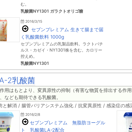
む。
乳酸菌NY1301 ガラクトオリゴ糖
2016/3/15
セブンプレミアム 生きて腸まで届
く乳酸菌飲料 1000g
セブンプレミアムの乳製品飲料。ラクトバチ
ルス・カゼイ・NY1301株を含む。カロリー
控えめ。
乳酸菌NY1301
LA-2乳酸菌
作用はもとより、変異原性の抑制（有害な物質を排出する作用
、なども期待できる乳酸菌。
防と解消 / 腸管バリアシステム強化 / 抗変異原性 / 感染症
2016/2/8
セブンプレミアム 無脂肪ヨーグル
ト 乳酸菌LA-2配合