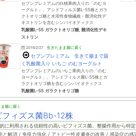
セブンプレミアムの白桃果肉入りの「のむヨ
ーグルト」。アシドフィルス菌L-55株とガラ
クトオリゴ糖と水溶性食物繊維・難消化性デ
キストリンを含むシンバイオティクス
乳酸菌L-55 ガラクトオリゴ糖, 難消化性デキ
ストリン
2016/2/27
生きたまま腸に届く
セブンプレミアム 生きて腸まで届
く乳酸菌入り いちご のむヨーグルト
セブンプレミアムのいちご果肉入りの「のむ
ヨーグルト」。アシドフィルス菌L-55株とガ
ラクトオリゴ糖を含むシンバイオティクス
乳酸菌L-55 ガラクトオリゴ糖
まま腸に届く
ビフィズス菌Bb-12株
的に利用される信頼性の高いビフィズス菌。整腸作用から特定
と解消 / 免疫力強化 / アトピー性皮膚炎の改善 / 感染症の