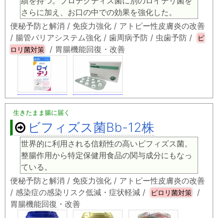
績を持つ。プロテクティス菌に別のロイテリ菌を
さらに加え、お口の中での効果を強化した。
便秘予防と解消 / 免疫力強化 / アトピー性皮膚炎の改善
/ 腸管バリアシステム強化 / 歯周病予防 / 虫歯予防 /
ピ
/ 胃腸機能回復・改善
ロリ菌対策
生きたまま腸に届く
ビフィズス菌Bb-12株
世界的に利用される信頼性の高いビフィズス菌。
整腸作用から特定保健用食品の関与成分にもなっ
ている。
便秘予防と解消 / 免疫力強化 / アトピー性皮膚炎の改善
/ 感染症の感染リスク低減・症状軽減 /
/
ピロリ菌対策
胃腸機能回復・改善