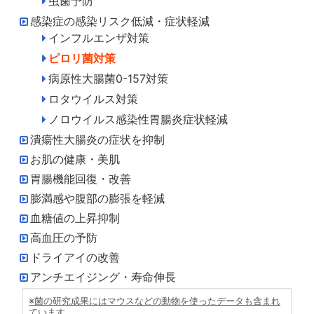
虫歯予防
感染症の感染リスク低減・症状軽減
インフルエンザ対策
ピロリ菌対策
病原性大腸菌0-157対策
ロタウイルス対策
ノロウイルス感染性胃腸炎症状軽減
潰瘍性大腸炎の症状を抑制
お肌の健康・美肌
胃腸機能回復・改善
膨満感や腹部の膨張を軽減
血糖値の上昇抑制
高血圧の予防
ドライアイの改善
アンチエイジング・寿命伸長
※菌の研究成果にはマウスなどの動物を使ったデータも含まれ
ています。