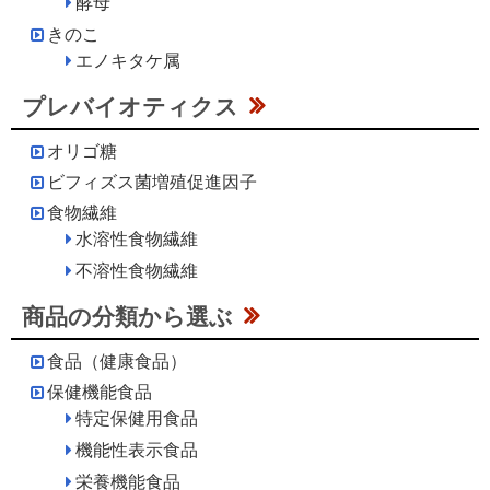
酵母
きのこ
エノキタケ属
プレバイオティクス
オリゴ糖
ビフィズス菌増殖促進因子
食物繊維
水溶性食物繊維
不溶性食物繊維
商品の分類から選ぶ
食品（健康食品）
保健機能食品
特定保健用食品
機能性表示食品
栄養機能食品