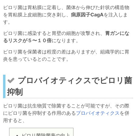
ピロリ菌は胃粘膜に定着し、菌体から伸びた針状の構造物
を胃粘膜上皮細胞に突き刺し、
病原因子CagA
を注入しま
す。
ピロリ菌に感染すると胃壁の細胞が攻撃され、
胃ガンにな
るリスクが５〜１０倍
になります。
ピロリ菌を保菌者は程度の差はありますが、組織学的に胃
炎を患っているとのことです。
プロバイオティクスでピロリ菌
抑制
ピロリ菌は抗生物質で除菌することが可能ですが、その際
にピロリ菌を抑制する作用のある
プロバイオティクス
を併
用すると、
ピロリ菌除菌率の向上