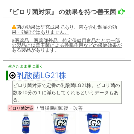
『ピロリ菌対策』 の効果を持つ善玉菌
菌の効果は研究成果であり、菌を含む製品の効
果・効能ではありません。
※医薬品、医薬部外品、特定保健用食品などの一部
の製品には善玉菌による整腸作用などの保健効果が
ある製品があります。
生きたまま腸に届く
乳酸菌LG21株
ピロリ菌対策で定番の乳酸菌LG21株。ピロリ菌の
数を10分の１に減らしてくれるというデータもあ
る。
/ 胃腸機能回復・改善
ピロリ菌対策