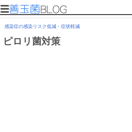
メインコンテンツに移動
メインメニュー
感染症の感染リスク低減・症状軽減
善
現在地
玉
ピロリ菌対策
菌
ブ
ロ
グ