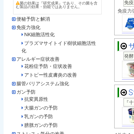
免疫
菌の効果は『研究成果』であり、その菌を含
む製品の効果・効能ではありません。
免疫力
便秘予防と解消
免疫力強化
NK細胞活性化
プラズマサイトイド樹状細胞活性
化
発酵
アレルギー症状改善
花粉症予防・症状改善
アトピー性皮膚炎の改善
腸管バリアシステム強化
S
ガン予防
抗変異原性
『十
大腸ガンの予防
乳ガンの予防
膀胱ガンの予防
ストレス・気分の改善