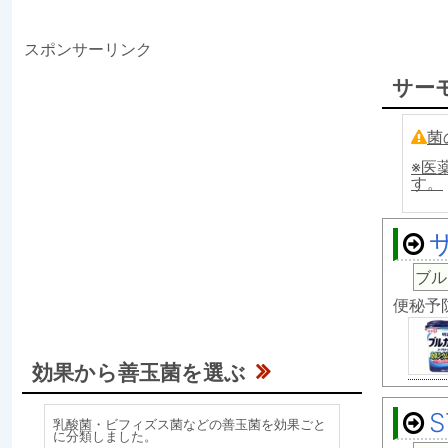
スポンサーリンク
サー
菌
※医
す。
ブル
便秘予防
効果から善玉菌を選ぶ
S
乳酸菌・ビフィズス菌などの善玉菌を効果ごと
に分類しました。