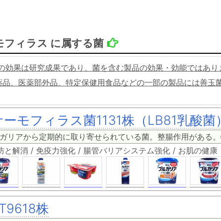
モフィラス に属する菌
の効果は研究成果であり、菌を含む製品の効果・効能ではあり
薬品、医薬部外品、特定保健用食品などの一部の製品には善玉
サーモフィラス菌1131株（LB81乳酸菌
ガリアから定期的に取り寄せられている菌。整腸作用がある。
と解消 / 免疫力強化 / 腸管バリアシステム強化 / お肌の健
T9618株