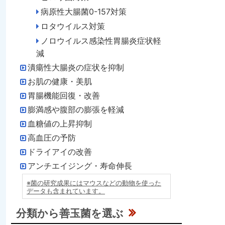
病原性大腸菌0-157対策
ロタウイルス対策
ノロウイルス感染性胃腸炎症状軽
減
潰瘍性大腸炎の症状を抑制
お肌の健康・美肌
胃腸機能回復・改善
膨満感や腹部の膨張を軽減
血糖値の上昇抑制
高血圧の予防
ドライアイの改善
アンチエイジング・寿命伸長
※菌の研究成果にはマウスなどの動物を使った
データも含まれています。
分類から善玉菌を選ぶ