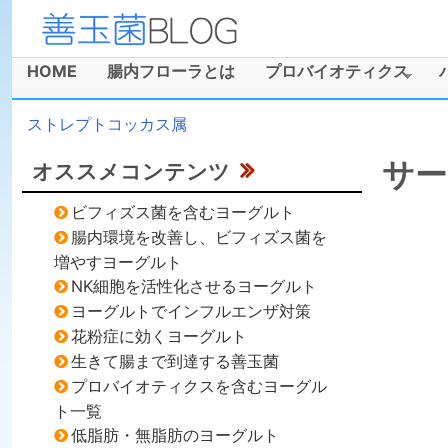
善
玉
HOME
腸内フローラとは
プロバイオティクス
メインメニュー
菌
ストレプトコッカス属
ブ
現在地
サー
オススメコンテンツ
ロ
ビフィズス菌を含むヨーグルト
グ
腸内環境を改善し、ビフィズス菌を
増やすヨーグルト
NK細胞を活性化させるヨーグルト
ヨーグルトでインフルエンザ対策
花粉症に効くヨーグルト
生きて腸まで到達する善玉菌
プロバイオティクスを含むヨーグル
ト一覧
低脂肪・無脂肪のヨーグルト