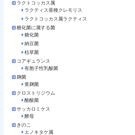
ラクトコッカス属
ラクティス亜種クレモリス
ラクトコッカス属ラクティス
糖化菌に属する菌
糖化菌
納豆菌
枯草菌
コアギュランス
有胞子性乳酸菌
麹菌
黄麹菌
クロストリジウム
酪酸菌
サッカロミケス
酵母
きのこ
エノキタケ属