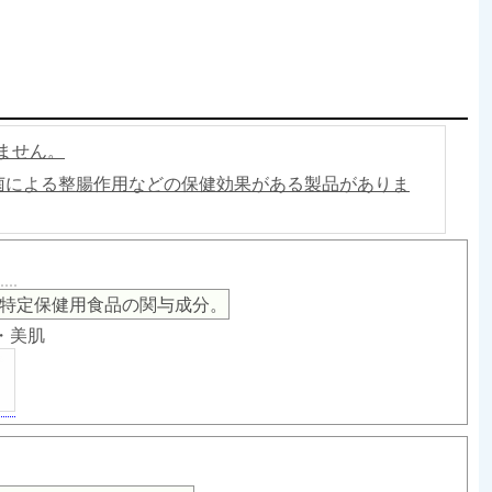
ません。
菌による整腸作用などの保健効果がある製品がありま
）
特定保健用食品の関与成分。
康・美肌