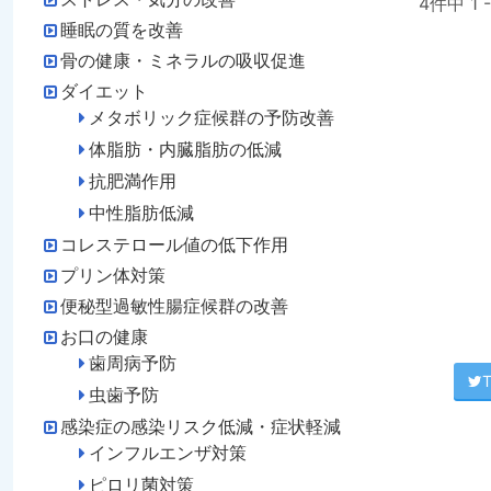
4件中 1
睡眠の質を改善
骨の健康・ミネラルの吸収促進
ダイエット
メタボリック症候群の予防改善
体脂肪・内臓脂肪の低減
抗肥満作用
中性脂肪低減
コレステロール値の低下作用
プリン体対策
便秘型過敏性腸症候群の改善
お口の健康
歯周病予防
T
虫歯予防
感染症の感染リスク低減・症状軽減
インフルエンザ対策
ピロリ菌対策