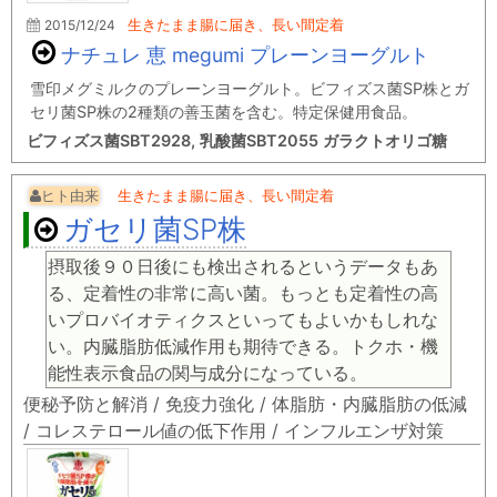
2015/12/24
生きたまま腸に届き、長い間定着
ナチュレ 恵 megumi プレーンヨーグルト
雪印メグミルクのプレーンヨーグルト。ビフィズス菌SP株とガ
セリ菌SP株の2種類の善玉菌を含む。特定保健用食品。
ビフィズス菌SBT2928, 乳酸菌SBT2055 ガラクトオリゴ糖
ヒト由来
生きたまま腸に届き、長い間定着
ガセリ菌SP株
摂取後９０日後にも検出されるというデータもあ
る、定着性の非常に高い菌。もっとも定着性の高
いプロバイオティクスといってもよいかもしれな
い。内臓脂肪低減作用も期待できる。トクホ・機
能性表示食品の関与成分になっている。
便秘予防と解消 / 免疫力強化 / 体脂肪・内臓脂肪の低減
/ コレステロール値の低下作用 / インフルエンザ対策