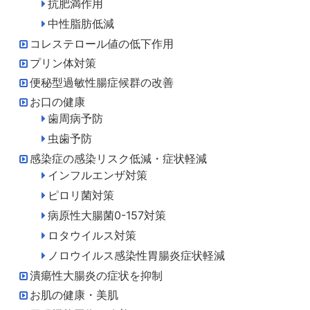
抗肥満作用
中性脂肪低減
コレステロール値の低下作用
プリン体対策
便秘型過敏性腸症候群の改善
お口の健康
歯周病予防
虫歯予防
感染症の感染リスク低減・症状軽減
インフルエンザ対策
ピロリ菌対策
病原性大腸菌0-157対策
ロタウイルス対策
ノロウイルス感染性胃腸炎症状軽減
潰瘍性大腸炎の症状を抑制
お肌の健康・美肌