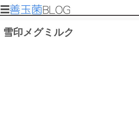
メインコンテンツに移動
メインメニュー
善
雪印メグミルク
玉
菌
ブ
ロ
グ