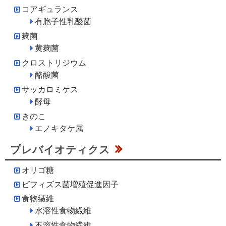
コアギュランス
有胞子性乳酸菌
麹菌
黄麹菌
クロストリジウム
酪酸菌
サッカロミケス
酵母
きのこ
エノキタケ属
プレバイオティクス
オリゴ糖
ビフィズス菌増殖促進因子
食物繊維
水溶性食物繊維
不溶性食物繊維