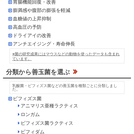
胃腸機能回復・改善
膨満感や腹部の膨張を軽減
血糖値の上昇抑制
高血圧の予防
ドライアイの改善
アンチエイジング・寿命伸長
※菌の研究成果にはマウスなどの動物を使ったデータも含まれ
ています。
分類から善玉菌を選ぶ
乳酸菌・ビフィズス菌などの善玉菌を種類ごとに分類しまし
た。
ビフィズス菌
アニマリス亜種ラクティス
ロンガム
ビフィズス菌ラクティス
ビフィダム