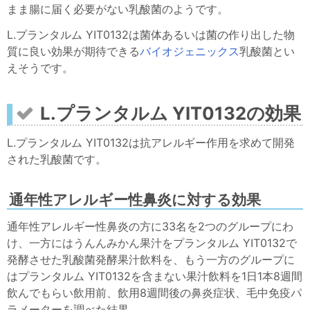
まま腸に届く必要がない乳酸菌のようです。
L.プランタルム YIT0132は菌体あるいは菌の作り出した物
質に良い効果が期待できる
バイオジェニックス
乳酸菌とい
えそうです。
L.プランタルム YIT0132の効果
L.プランタルム YIT0132は抗アレルギー作用を求めて開発
された乳酸菌です。
通年性アレルギー性鼻炎に対する効果
通年性アレルギー性鼻炎の方に33名を2つのグループにわ
け、一方にはうんんみかん果汁をプランタルム YIT0132で
発酵させた乳酸菌発酵果汁飲料を、もう一方のグループに
はプランタルム YIT0132を含まない果汁飲料を1日1本8週間
飲んでもらい飲用前、飲用8週間後の鼻炎症状、毛中免疫パ
ラメーターを調べた結果、