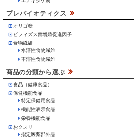
エノキタケ属
プレバイオティクス
オリゴ糖
ビフィズス菌増殖促進因子
食物繊維
水溶性食物繊維
不溶性食物繊維
商品の分類から選ぶ
食品（健康食品）
保健機能食品
特定保健用食品
機能性表示食品
栄養機能食品
おクスリ
指定医薬部外品