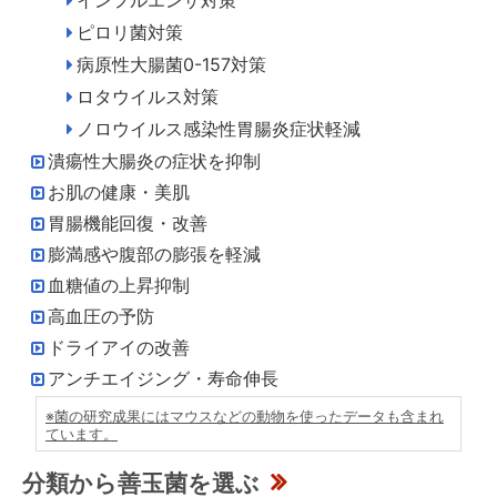
インフルエンザ対策
ピロリ菌対策
病原性大腸菌0-157対策
ロタウイルス対策
ノロウイルス感染性胃腸炎症状軽減
潰瘍性大腸炎の症状を抑制
お肌の健康・美肌
胃腸機能回復・改善
膨満感や腹部の膨張を軽減
血糖値の上昇抑制
高血圧の予防
ドライアイの改善
アンチエイジング・寿命伸長
※菌の研究成果にはマウスなどの動物を使ったデータも含まれ
ています。
分類から善玉菌を選ぶ