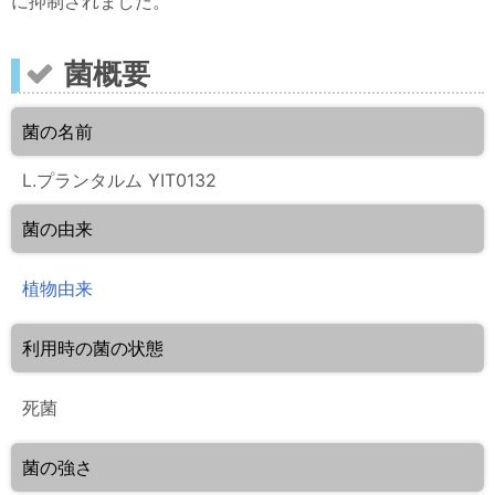
に抑制されました。
菌概要
菌の名前
L.プランタルム YIT0132
菌の由来
植物由来
利用時の菌の状態
死菌
菌の強さ