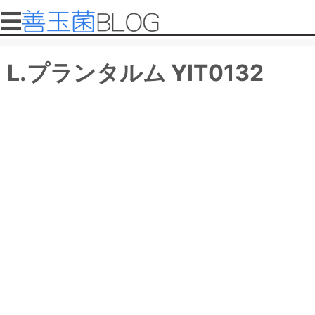
メインコンテンツに移動
メインメニュー
善
L.プランタルム YIT0132
玉
菌
ブ
ロ
グ