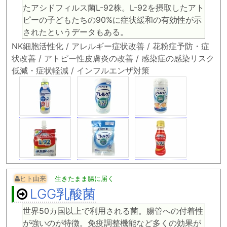
たアシドフィルス菌L-92株。L-92を摂取したアト
ピーの子どもたちの90%に症状緩和の有効性が示
されたというデータもある。
NK細胞活性化 / アレルギー症状改善 / 花粉症予防・症
状改善 / アトピー性皮膚炎の改善 / 感染症の感染リスク
低減・症状軽減 / インフルエンザ対策
ヒト由来
生きたまま腸に届く
LGG乳酸菌
世界50カ国以上で利用される菌。腸管への付着性
が強いのが特徴。免疫調整機能など多くの効果が