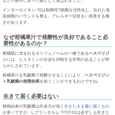
などの条件に合った菌として選ばれました。
インターロイキン-10は制御性T細胞を活性化し、乱れた免
疫細胞のバランスを整え、アレルギー症状をい改善する働
きがあります。
なぜ柑橘果汁で発酵性が良好であること必
要性があるのか？
柑橘類に含まれるポリフェノールの一種である
ヘスペリジ
ン
には、ヒスタミンの分泌を抑制する作用のあることが明
らかにされています。
柑橘果汁を乳酸菌で発酵させることにより、
ヘスペリジン
＋乳酸菌の相乗効果
を狙うことができるわけですね。
生きて届く必要はない
植物由来の乳酸菌は生命力が強く
生きたまま腸に届く
もの
が多いですが、L.プランタルム YIT0132は必ずしも生きた