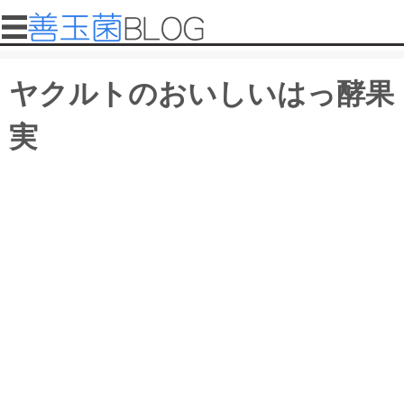
メインコンテンツに移動
メインメニュー
善
ヤクルトのおいしいはっ酵果
玉
実
菌
ブ
ロ
グ