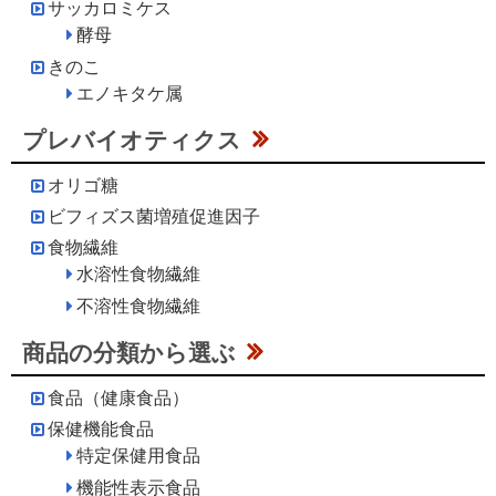
サッカロミケス
酵母
きのこ
エノキタケ属
プレバイオティクス
オリゴ糖
ビフィズス菌増殖促進因子
食物繊維
水溶性食物繊維
不溶性食物繊維
商品の分類から選ぶ
食品（健康食品）
保健機能食品
特定保健用食品
機能性表示食品