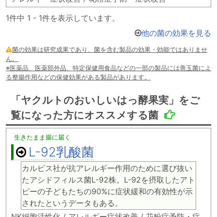
1件中 1 - 1件を表示しています。
他の菌の効果を見る
菌の効果は研究成果であり、菌を含む製品の効果・効能ではありませ
ん。
※医薬品、医薬部外品、特定保健用食品などの一部の製品には善玉菌によ
る整腸作用などの保健効果がある製品があります。
「ヤクルトのおいしいはっ酵果実」をご
覧になった方にオススメする菌
生きたまま腸に届く
L-92乳酸菌
カルピス社が抗アレルギー作用のために選び抜い
たアシドフィルス菌L-92株。L-92を摂取したアト
ピーの子どもたちの90%に症状緩和の有効性が示
されたというデータもある。
NK細胞活性化 / アレルギー症状改善 / 花粉症予防・症