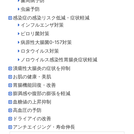
歯周病予防
虫歯予防
感染症の感染リスク低減・症状軽減
インフルエンザ対策
ピロリ菌対策
病原性大腸菌0-157対策
ロタウイルス対策
ノロウイルス感染性胃腸炎症状軽減
潰瘍性大腸炎の症状を抑制
お肌の健康・美肌
胃腸機能回復・改善
膨満感や腹部の膨張を軽減
血糖値の上昇抑制
高血圧の予防
ドライアイの改善
アンチエイジング・寿命伸長