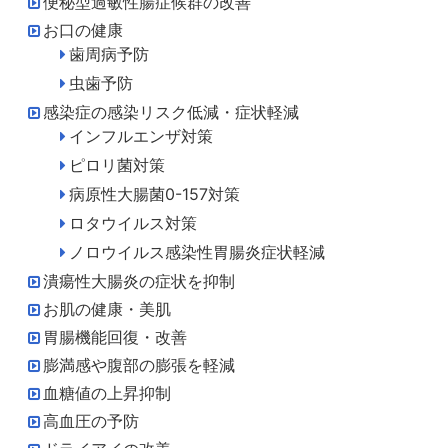
便秘型過敏性腸症候群の改善
お口の健康
歯周病予防
虫歯予防
感染症の感染リスク低減・症状軽減
インフルエンザ対策
ピロリ菌対策
病原性大腸菌0-157対策
ロタウイルス対策
ノロウイルス感染性胃腸炎症状軽減
潰瘍性大腸炎の症状を抑制
お肌の健康・美肌
胃腸機能回復・改善
膨満感や腹部の膨張を軽減
血糖値の上昇抑制
高血圧の予防