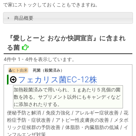
で家にストックしておくこともできますね。
商品概要
『愛しとーと おなか快調宣言』に含まれ
る菌
4件中 1 - 4件を表示しています。
ヒト由来
死菌（殺菌済み）
フェカリス菌EC-12株
加熱殺菌済みで用いられ、１ｇあたり５兆個の菌
数を誇る。サプリメント以外にもキャンディなど
に添加されたりする。
便秘予防と解消 / 免疫力強化 / アレルギー症状改善 / 花
粉症予防・症状改善 / アトピー性皮膚炎の改善 / メタボ
リック症候群の予防改善 / 体脂肪・内臓脂肪の低減 / イ
ンフルエンザ対策