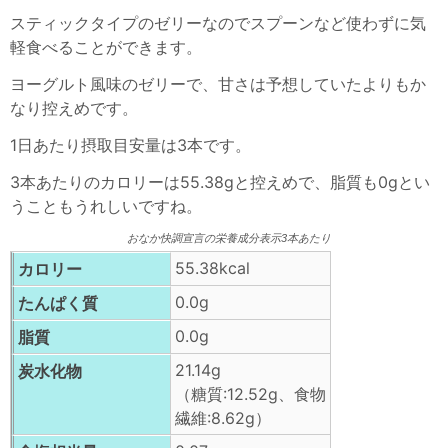
スティックタイプのゼリーなのでスプーンなど使わずに気
軽食べることができます。
ヨーグルト風味のゼリーで、甘さは予想していたよりもか
なり控えめです。
1日あたり摂取目安量は3本です。
3本あたりのカロリーは55.38gと控えめで、脂質も0gとい
うこともうれしいですね。
おなか快調宣言の栄養成分表示3本あたり
55.38kcal
カロリー
0.0g
たんぱく質
0.0g
脂質
21.14g
炭水化物
（糖質:12.52g、食物
繊維:8.62g）