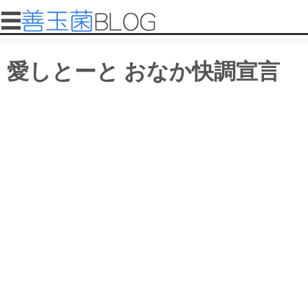
メインコンテンツに移動
メインメニュー
善
愛しとーと おなか快調宣言
玉
菌
ブ
ロ
グ