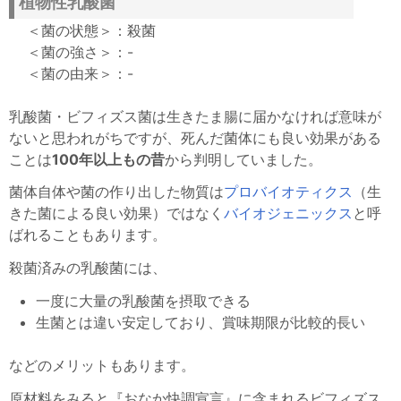
植物性乳酸菌
殺菌
-
-
乳酸菌・ビフィズス菌は生きたま腸に届かなければ意味が
ないと思われがちですが、死んだ菌体にも良い効果がある
ことは
100年以上もの昔
から判明していました。
菌体自体や菌の作り出した物質は
プロバイオティクス
（生
きた菌による良い効果）ではなく
バイオジェニックス
と呼
ばれることもあります。
殺菌済みの乳酸菌には、
一度に大量の乳酸菌を摂取できる
生菌とは違い安定しており、賞味期限が比較的長い
などのメリットもあります。
原材料をみると『おなか快調宣言』に含まれるビフィズス