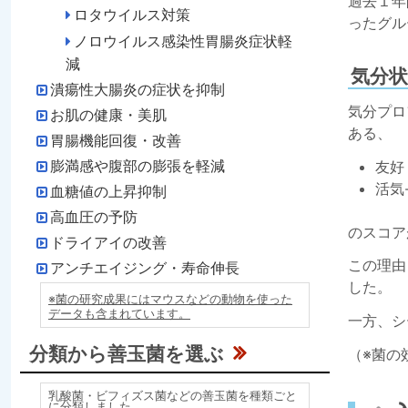
過去１年
ロタウイルス対策
ったグル
ノロウイルス感染性胃腸炎症状軽
減
気分
潰瘍性大腸炎の症状を抑制
気分プロ
お肌の健康・美肌
ある、
胃腸機能回復・改善
膨満感や腹部の膨張を軽減
友好
活気
血糖値の上昇抑制
高血圧の予防
のスコア
ドライアイの改善
この理由
アンチエイジング・寿命伸長
した。
※菌の研究成果にはマウスなどの動物を使った
データも含まれています。
一方、シ
分類から善玉菌を選ぶ
（※菌の
乳酸菌・ビフィズス菌などの善玉菌を種類ごと
に分類しました。