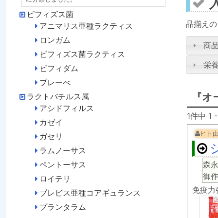
ビフィズス菌
品揃えの
アニマリス亜種ラクティス
ロンガム
商
ビフィズス菌ラクティス
栄
ビフィダム
ブレーべ
『オ
ラクトバチルス属
アシドフィルス
1件中 1
カゼイ
ヒト
ガセリ
ラムノーサス
森
ペントーサス
御
ロイテリ
免疫力
ブレビス亜種コアギュランス
プランタラム