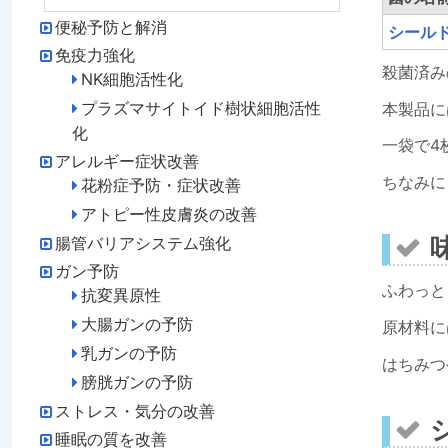
便秘予防と解消
シールド
免疫力強化
殺菌済み
NK細胞活性化
プラズマサイトイド樹状細胞活性
本製品に
化
一袋で4
アレルギー症状改善
ちなみに
花粉症予防・症状改善
アトピー性皮膚炎の改善
腸管バリアシステム強化
ガン予防
ふわっと
抗変異原性
大腸ガンの予防
原材料に
乳ガンの予防
はちみつ
膀胱ガンの予防
ストレス・気分の改善
睡眠の質を改善