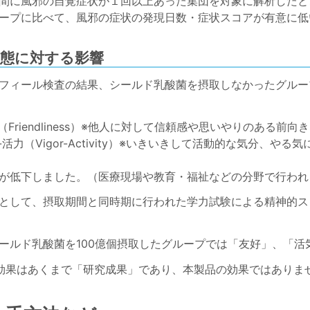
間に風邪の自覚症状が１回以上あった集団を対象に解析したと
ープに比べて、風邪の症状の発現日数・症状スコアが有意に低
状態に対する影響
フィール検査の結果、シールド乳酸菌を摂取しなかったグルー
（Friendliness）※他人に対して信頼感や思いやりのある前向
-活力（Vigor-Activity）※いきいきして活動的な気分、や
が低下しました。（医療現場や教育・福祉などの分野で行われ
として、摂取期間と同時期に行われた学力試験による精神的ス
ールド乳酸菌を100億個摂取したグループでは「友好」、「活
効果はあくまで「研究成果」であり、本製品の効果ではありま