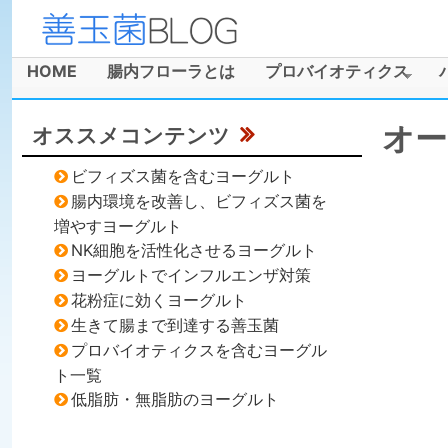
善
玉
HOME
腸内フローラとは
プロバイオティクス
メインメニュー
菌
オー
オススメコンテンツ
ブ
ビフィズス菌を含むヨーグルト
ロ
腸内環境を改善し、ビフィズス菌を
増やすヨーグルト
グ
NK細胞を活性化させるヨーグルト
ヨーグルトでインフルエンザ対策
花粉症に効くヨーグルト
生きて腸まで到達する善玉菌
プロバイオティクスを含むヨーグル
ト一覧
低脂肪・無脂肪のヨーグルト