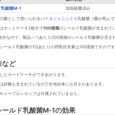
乳酸菌M-1
加熱殺菌済み
の菌として用いられる
バイオジェニックス
乳酸菌（菌が死んで
はホットケーキ2枚分で
100億個
のシールド乳酸菌が含まれて
枚分なので、製品一つあたり200億個のシールド乳酸菌が含ま
シールド乳酸菌の1日あたりの摂取目安量は100億個ですので
味など
したホートケーキができあがります。
は砂糖も含まれているので生地自体にも甘さがあります。
やメープルシロップは付属されていません。
シールド乳酸菌M-1の効果