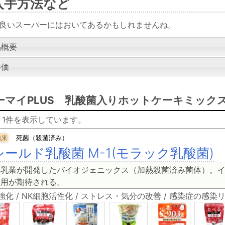
入手方法など
良いスーパーにはおいてあるかもしれませんね。
品概要
養価
ーマイPLUS 乳酸菌入りホットケーキミック
 - 1件を表示しています。
由来
死菌（殺菌済み）
シールド乳酸菌 M-1(モラック乳酸菌)
永乳業が開発したバイオジェニックス（加熱殺菌済み菌体）。
作用が期待される。
強化 / NK細胞活性化 / ストレス・気分の改善 / 感染症の感