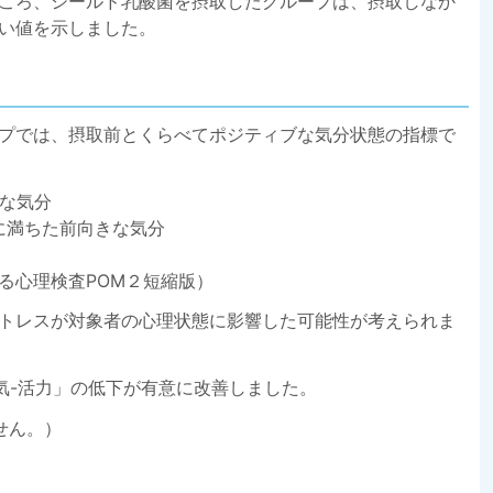
ころ、シールド乳酸菌を摂取したグループは、摂取しなか
い値を示しました。
プでは、摂取前とくらべてポジティブな気分状態の指標で
きな気分
る気に満ちた前向きな気分
る心理検査POM２短縮版）
トレスが対象者の心理状態に影響した可能性が考えられま
気-活力」の低下が有意に改善しました。
せん。）