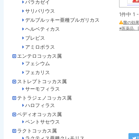
パラカゼイ
サリバリウス
1件中 1
デルブルッキー亜種ブルガリカス
菌の効
ヘルベティカス
※医薬品
ブレビス
アミロボラス
エンテロコッカス属
フェシウム
フェカリス
ストレプトコッカス属
サーモフィラス
テトラジェノコッカス属
ハロフィラス
ペディオコッカス属
ペントサセウス
ラクトコッカス属
ラクティス亜種クレモリス
T