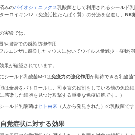
済みの
バイオジェニックス
乳酸菌として利用されるシールド乳酸
ターロイキン12（免疫活性たんぱく質）の分泌を促進し、
NK
の実験では、
器や腸管での感染防御作用
フルエンザに感染したマウスにおいてウイルス量減少・症状抑
効果が確認されています。
にシールド乳酸菌M-1は
免疫力の強化作用
が期待できる乳酸菌
細胞は全身をパトロールし、司令官の役割をしている他の免疫
に感染した細胞を見つけ攻撃する重要な免疫細胞です。）
シールド乳酸菌は
ヒト由来
（人から発見された）の乳酸菌です
の自覚症状に対する効果