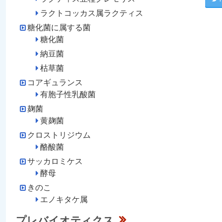
ラクトコッカス属ラクティス
糖化菌に属する菌
糖化菌
納豆菌
枯草菌
コアギュランス
有胞子性乳酸菌
麹菌
黄麹菌
クロストリジウム
酪酸菌
サッカロミケス
酵母
きのこ
エノキタケ属
プレバイオティクス