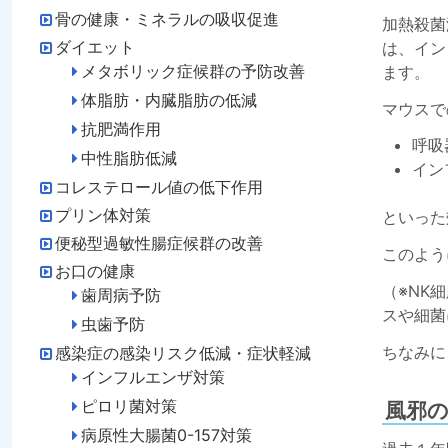
骨の健康・ミネラルの吸収促進
加熱殺菌
ダイエット
は、イン
メタボリック症候群の予防改善
ます。
体脂肪・内臓脂肪の低減
マウスで
抗肥満作用
呼吸
中性脂肪低減
イン
コレステロール値の低下作用
プリン体対策
といった
便秘型過敏性腸症候群の改善
このよう
お口の健康
（※NK
歯周病予防
スや細菌
虫歯予防
ちなみに
感染症の感染リスク低減・症状軽減
インフルエンザ対策
ピロリ菌対策
風邪
病原性大腸菌0-157対策