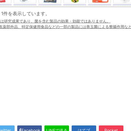
 - 1件を表示しています。
果は研究成果であり、菌を含む製品の効果・効能ではありません。
、医薬部外品、特定保健用食品などの一部の製品には善玉菌による整腸作用な
witter
Facebook
LINEで送る
はてブ
Pocket