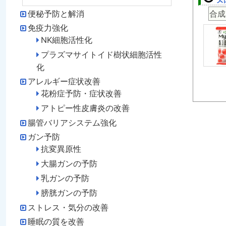
合成
便秘予防と解消
免疫力強化
NK細胞活性化
プラズマサイトイド樹状細胞活性
化
アレルギー症状改善
花粉症予防・症状改善
アトピー性皮膚炎の改善
腸管バリアシステム強化
ガン予防
抗変異原性
大腸ガンの予防
乳ガンの予防
膀胱ガンの予防
ストレス・気分の改善
睡眠の質を改善