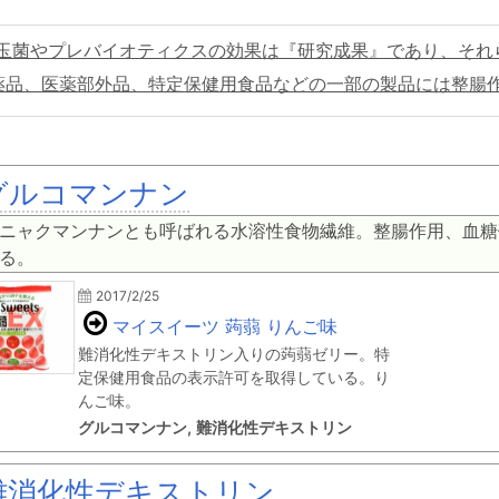
玉菌やプレバイオティクスの効果は『研究成果』であり、それ
薬品、医薬部外品、特定保健用食品などの一部の製品には整腸
グルコマンナン
ニャクマンナンとも呼ばれる水溶性食物繊維。整腸作用、血糖
る。
2017/2/25
マイスイーツ 蒟蒻 りんご味
難消化性デキストリン入りの蒟蒻ゼリー。特
定保健用食品の表示許可を取得している。り
んご味。
グルコマンナン, 難消化性デキストリン
難消化性デキストリン