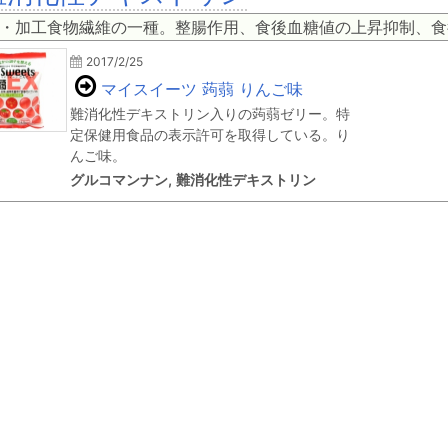
・加工食物繊維の一種。整腸作用、食後血糖値の上昇抑制、食
2017/2/25
マイスイーツ 蒟蒻 りんご味
難消化性デキストリン入りの蒟蒻ゼリー。特
定保健用食品の表示許可を取得している。り
んご味。
グルコマンナン, 難消化性デキストリン