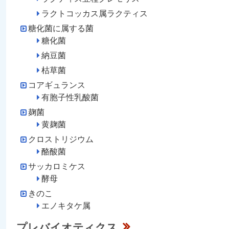
ラクトコッカス属ラクティス
糖化菌に属する菌
糖化菌
納豆菌
枯草菌
コアギュランス
有胞子性乳酸菌
麹菌
黄麹菌
クロストリジウム
酪酸菌
サッカロミケス
酵母
きのこ
エノキタケ属
プレバイオティクス