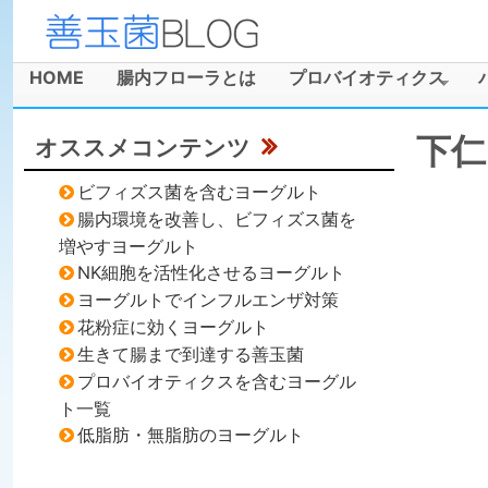
善
玉
HOME
腸内フローラとは
プロバイオティクス
メインメニュー
菌
下仁
オススメコンテンツ
ブ
ビフィズス菌を含むヨーグルト
ロ
腸内環境を改善し、ビフィズス菌を
増やすヨーグルト
グ
NK細胞を活性化させるヨーグルト
ヨーグルトでインフルエンザ対策
花粉症に効くヨーグルト
生きて腸まで到達する善玉菌
プロバイオティクスを含むヨーグル
ト一覧
低脂肪・無脂肪のヨーグルト