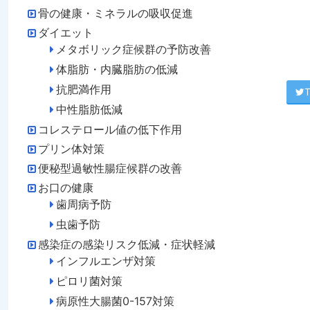
骨の健康・ミネラルの吸収促進
ダイエット
メタボリック症候群の予防改善
体脂肪・内臓脂肪の低減
抗肥満作用
T
中性脂肪低減
コレステロール値の低下作用
プリン体対策
便秘型過敏性腸症候群の改善
お口の健康
歯周病予防
虫歯予防
感染症の感染リスク低減・症状軽減
インフルエンザ対策
ピロリ菌対策
病原性大腸菌0-157対策