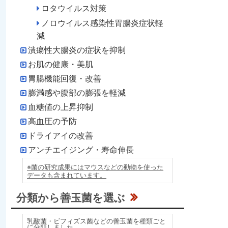
ロタウイルス対策
ノロウイルス感染性胃腸炎症状軽
減
潰瘍性大腸炎の症状を抑制
お肌の健康・美肌
胃腸機能回復・改善
膨満感や腹部の膨張を軽減
血糖値の上昇抑制
高血圧の予防
ドライアイの改善
アンチエイジング・寿命伸長
※菌の研究成果にはマウスなどの動物を使った
データも含まれています。
分類から善玉菌を選ぶ
乳酸菌・ビフィズス菌などの善玉菌を種類ごと
に分類しました。