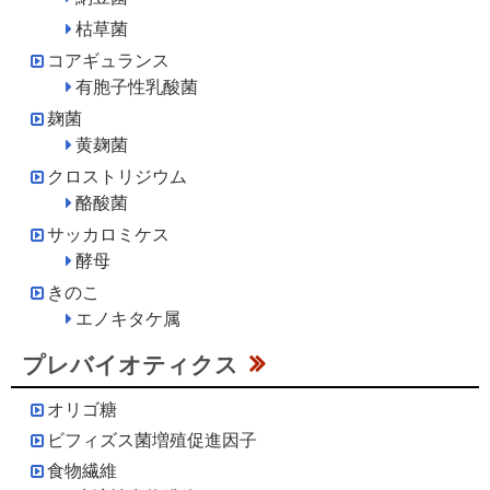
枯草菌
コアギュランス
有胞子性乳酸菌
麹菌
黄麹菌
クロストリジウム
酪酸菌
サッカロミケス
酵母
きのこ
エノキタケ属
プレバイオティクス
オリゴ糖
ビフィズス菌増殖促進因子
食物繊維