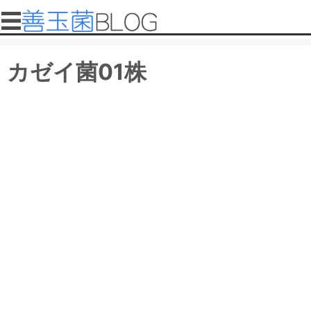
メインコンテンツに移動
メインメニュー
善
カゼイ菌01株
玉
菌
ブ
ロ
グ