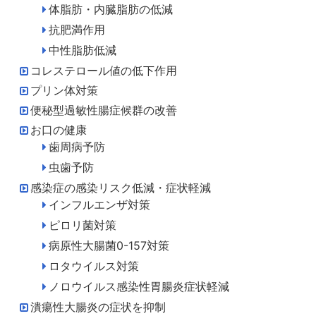
体脂肪・内臓脂肪の低減
抗肥満作用
中性脂肪低減
コレステロール値の低下作用
プリン体対策
便秘型過敏性腸症候群の改善
お口の健康
歯周病予防
虫歯予防
感染症の感染リスク低減・症状軽減
インフルエンザ対策
ピロリ菌対策
病原性大腸菌0-157対策
ロタウイルス対策
ノロウイルス感染性胃腸炎症状軽減
潰瘍性大腸炎の症状を抑制