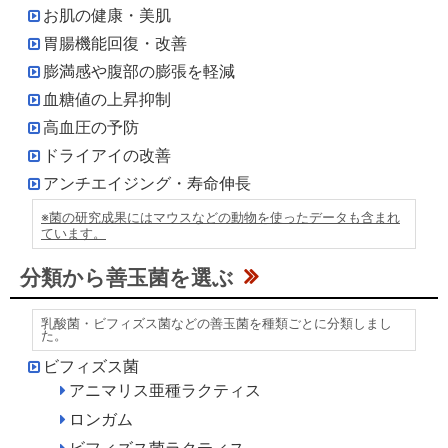
お肌の健康・美肌
胃腸機能回復・改善
膨満感や腹部の膨張を軽減
血糖値の上昇抑制
高血圧の予防
ドライアイの改善
アンチエイジング・寿命伸長
※菌の研究成果にはマウスなどの動物を使ったデータも含まれ
ています。
分類から善玉菌を選ぶ
乳酸菌・ビフィズス菌などの善玉菌を種類ごとに分類しまし
た。
ビフィズス菌
アニマリス亜種ラクティス
ロンガム