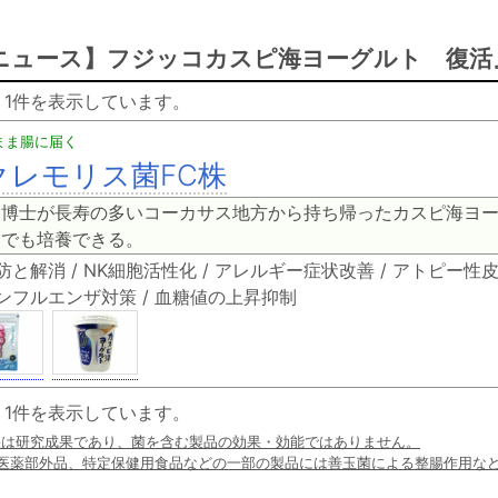
ニュース】フジッコカスピ海ヨーグルト 復活
 - 1件を表示しています。
まま腸に届く
クレモリス菌FC株
森博士が長寿の多いコーカサス地方から持ち帰ったカスピ海ヨ
庭でも培養できる。
防と解消 / NK細胞活性化 / アレルギー症状改善 / アトピー性
 インフルエンザ対策 / 血糖値の上昇抑制
 - 1件を表示しています。
果は研究成果であり、菌を含む製品の効果・効能ではありません。
、医薬部外品、特定保健用食品などの一部の製品には善玉菌による整腸作用な