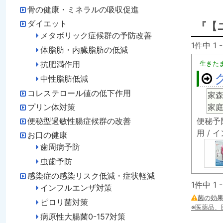
骨の健康・ミネラルの吸収促進
ダイエット
『【
メタボリック症候群の予防改善
1件中 1
体脂肪・内臓脂肪の低減
抗肥満作用
生きた
中性脂肪低減
コレステロール値の低下作用
家
家
プリン体対策
便秘予
便秘型過敏性腸症候群の改善
用 /
お口の健康
歯周病予防
虫歯予防
感染症の感染リスク低減・症状軽減
1件中 1
インフルエンザ対策
菌の効
ピロリ菌対策
※医薬品
病原性大腸菌0-157対策