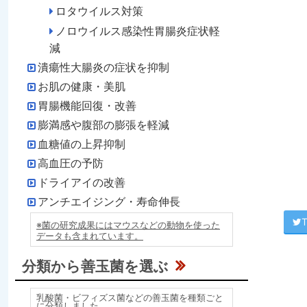
ロタウイルス対策
ノロウイルス感染性胃腸炎症状軽
減
潰瘍性大腸炎の症状を抑制
お肌の健康・美肌
胃腸機能回復・改善
膨満感や腹部の膨張を軽減
血糖値の上昇抑制
高血圧の予防
ドライアイの改善
アンチエイジング・寿命伸長
T
※菌の研究成果にはマウスなどの動物を使った
データも含まれています。
分類から善玉菌を選ぶ
乳酸菌・ビフィズス菌などの善玉菌を種類ごと
に分類しました。