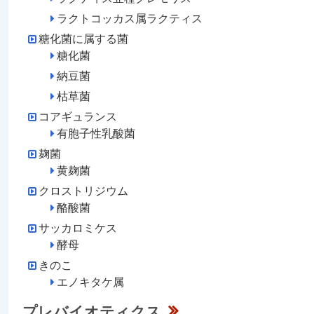
ラクトコッカス属ラクティス
糖化菌に属する菌
糖化菌
納豆菌
枯草菌
コアギュランス
有胞子性乳酸菌
麹菌
黄麹菌
クロストリジウム
酪酸菌
サッカロミケス
酵母
きのこ
エノキタケ属
プレバイオティクス