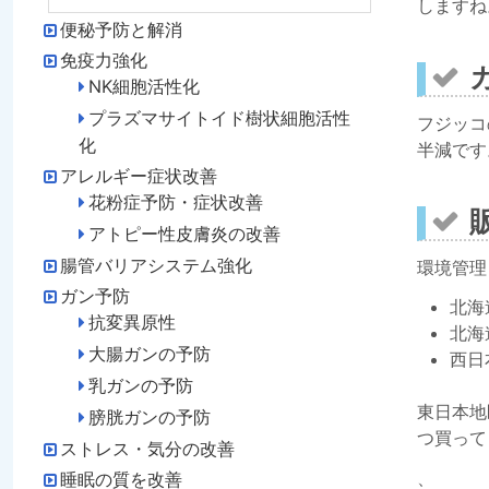
しますね
便秘予防と解消
免疫力強化
NK細胞活性化
プラズマサイトイド樹状細胞活性
フジッコ
化
半減です
アレルギー症状改善
花粉症予防・症状改善
アトピー性皮膚炎の改善
腸管バリアシステム強化
環境管理
ガン予防
北海
抗変異原性
北海
大腸ガンの予防
西日
乳ガンの予防
東日本地
膀胱ガンの予防
つ買って
ストレス・気分の改善
、
睡眠の質を改善