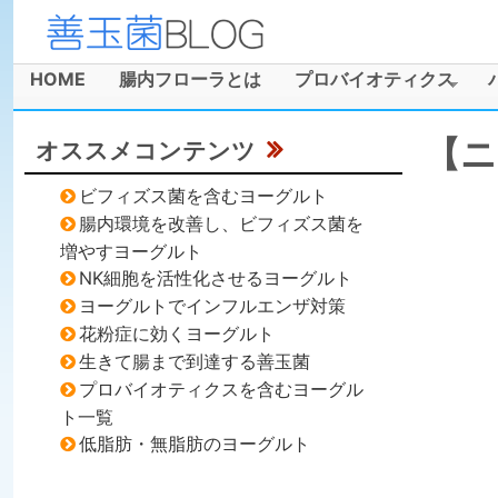
善
玉
HOME
腸内フローラとは
プロバイオティクス
メインメニュー
菌
【ニ
オススメコンテンツ
ブ
ビフィズス菌を含むヨーグルト
ロ
腸内環境を改善し、ビフィズス菌を
増やすヨーグルト
グ
NK細胞を活性化させるヨーグルト
ヨーグルトでインフルエンザ対策
花粉症に効くヨーグルト
生きて腸まで到達する善玉菌
プロバイオティクスを含むヨーグル
ト一覧
低脂肪・無脂肪のヨーグルト